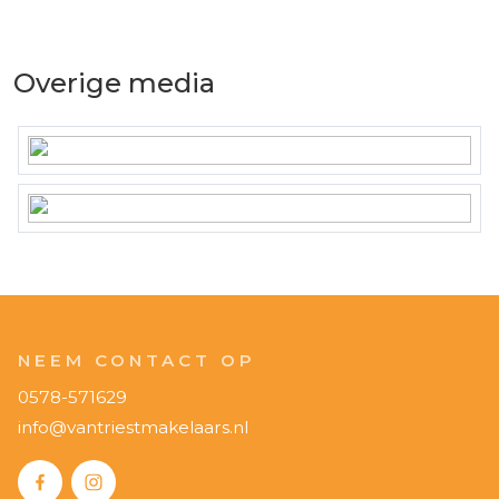
Overige media
NEEM CONTACT OP
0578-571629
info@vantriestmakelaars.nl