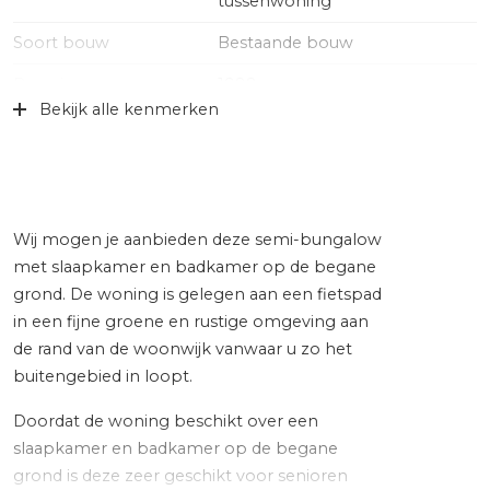
tussenwoning
Soort bouw
Bestaande bouw
Bouwjaar
1988
Bekijk alle kenmerken
Specifiek
Toegankelijk voor ouderen
Soort dak
Pannen
Ligging
Aan rustige weg, in woonwijk
Wij mogen je aanbieden deze semi-bungalow
Oppervlakten en inhoud
met slaapkamer en badkamer op de begane
grond. De woning is gelegen aan een fietspad
Wonen
78 m²
in een fijne groene en rustige omgeving aan
de rand van de woonwijk vanwaar u zo het
Overige inpandige ruimte
8 m²
buitengebied in loopt.
Perceel
142 m²
Doordat de woning beschikt over een
Inhoud
314 m³
slaapkamer en badkamer op de begane
grond is deze zeer geschikt voor senioren