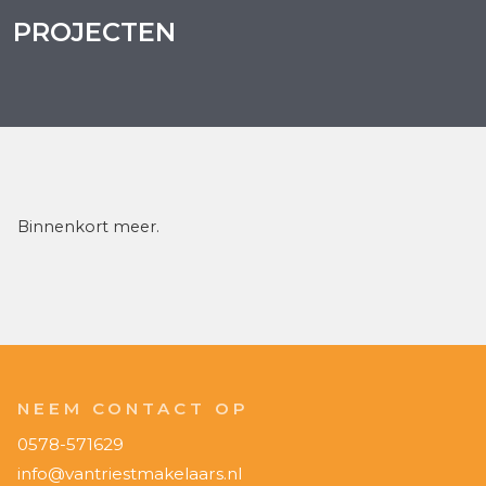
PROJECTEN
Binnenkort meer.
NEEM CONTACT OP
0578-571629
info@vantriestmakelaars.nl