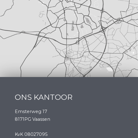
ONS KANTOOR
Emsterweg 17
8171PG Vaassen
KvK 08027095