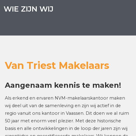
Als erkend en ervaren NVM-makelaarskantoor maken
wij deel uit van de samenleving en zijn wij actief in de
regio vanuit ons kantoor in Vaassen. Dit doen we al ruim
50 jaar met enorm veel plezier. Met deze historische
basis en alle ontwikkelingen in de loop der jaren zijn wij
eigentijdse en gecertificeerde makelaars
. Wij kennen de
omgeving en de diversiteit van de dorpen, de dynamiek
van de woonwijken, wat er speelt en waar je de leuke en
mooie plekjes kunt vinden.
Van aankoop tot verkoop en taxatie, wij helpen je aan
een plek waar je je “thuis” voelt.
MAAK NU DIRECT EEN AFSPRAAK VOOR EEN
VRIJBLIJVEND GESPREK