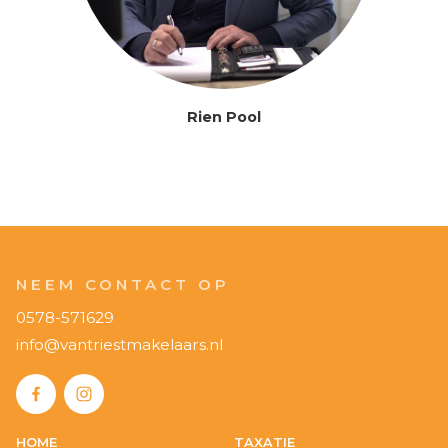
0578-571629
info@vantriestmakelaars.nl
HOME
TAXATIE
AANBOD
HYPOTHEKEN
PROJECTEN
WAARDEBEPALING
WIE ZIJN WIJ
NIEUWS
VERKOOP
REFERENTIES
AANKOOP
CONTACT