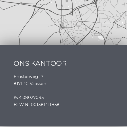
KvK 08027095
BTW NL001381411B58
Powered by
Goes & Roos
.
Alle rechten voorbehouden
. |
Privacyverklaring
|
NVM Klachtenprocedure
|
NVM Consumentenvoorwaarden