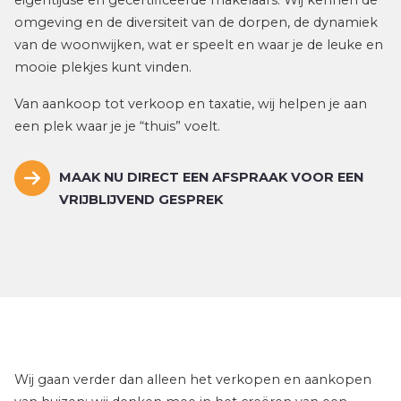
Wij gaan verder dan alleen het verkopen en aankopen
van huizen; wij denken mee in het creëren van een
thuisplek in een fijne woonomgeving waar mensen vol
enthousiasme en vertrouwen hun toekomst tegemoet
gaan. Met een gedreven team van gecertificeerde
makelaars bieden wij betrouwbaarheid, enthousiasme
en service die verder gaat. Elke dag zetten wij met
plezier dat extra stapje, omdat we geloven dat het
verschil zit in de details.
Onze ervaring stelt ons in staat om niet alleen huizen te
verkopen en aan te kopen, maar ook om in te spelen
op iedere levensfase en iedere levensstijl. Kortom: Van
Triest Makelaars: ”alles in huis voor een fijn thuis”.