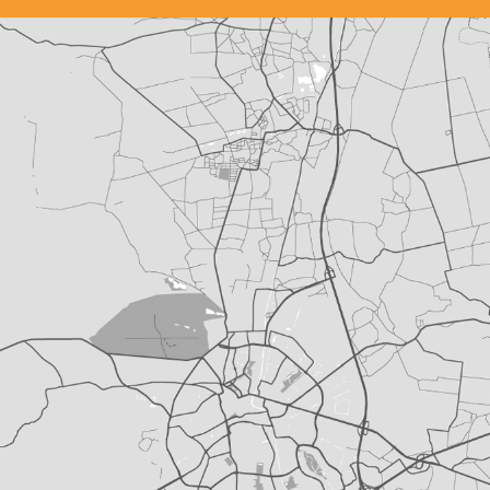
ONS KANTOOR
Emsterweg 17
8171PG Vaassen