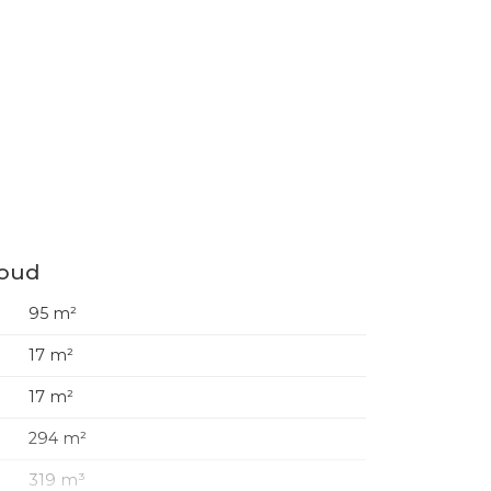
houd
95 m²
17 m²
17 m²
294 m²
319 m³