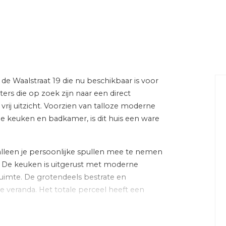
gestoffeerd
 dakbedekking
 rustige weg, in bosrijke
woonwijk, vrij uitzicht
de Waalstraat 19 die nu beschikbaar is voor
Energie
ers die op zoek zijn naar een direct
j uitzicht. Voorzien van talloze moderne
slaapkamers)
Energielabel
de keuken en badkamer, is dit huis een ware
Isolatie
 alleen je persoonlijke spullen mee te nemen
 toilet,
nsluiting, wastafelmeubel
n. De keuken is uitgerust met moderne
Verwarming
imte. De grotendeels bestrate en
Warm water
 veranda. Het totale perceel heeft een
ing, glasvezel kabel,
Cv-ketel
entilatie, natuurlijke
lluiken, tv kabel
 met alle voorzieningen in de directe