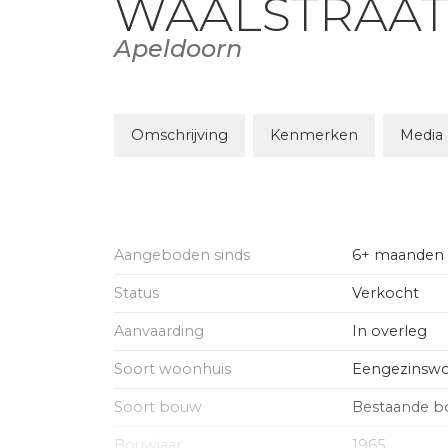
WAALSTRAAT
Apeldoorn
Omschrijving
Kenmerken
Media
Aangeboden sinds
6+ maanden
Status
Verkocht
Aanvaarding
In overleg
Soort woonhuis
Eengezinswo
Soort bouw
Bestaande 
Bouwjaar
1965