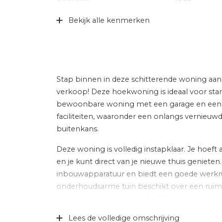
Specifiek
Gedeeltelijk 
Bekijk alle kenmerken
Soort dak
Bitumineuze
Ligging
Aan park, aan
omgeving, in 
Stap binnen in deze schitterende woning aan 
Indeling
verkoop! Deze hoekwoning is ideaal voor start
bewoonbare woning met een garage en een vri
Aantal kamers
5 kamers (4 
faciliteiten, waaronder een onlangs vernieuw
buitenkans.
Aantal badkamers
1 badkamer
Deze woning is volledig instapklaar. Je hoeft
Badkamervoorzieningen
Inloopdouche,
wasmachineaa
en je kunt direct van je nieuwe thuis geniete
inbouwapparatuur en biedt een goede werkru
Aantal woonlagen
2
onderhoudsarme tuin beschikt over een ruime
Voorzieningen
Buitenzonwer
oppervlakte van maar liefst 294 m².
mechanische v
Lees de volledige omschrijving
ventilatie, ro
De woning ligt in een prettige woonomgeving