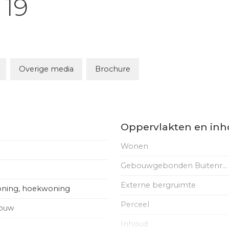
19
Overige media
Brochure
Oppervlakten en in
Wonen
Gebouwgebonden Buitenruimte
Externe bergruimte
ning, hoekwoning
Perceel
bouw
Inhoud