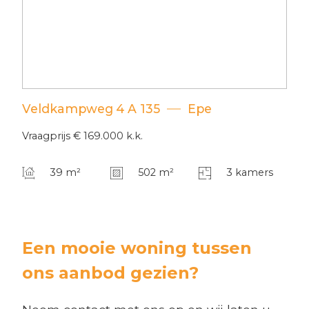
Veldkampweg
4
A 135
Epe
Vraagprijs
€ 169.000
k.k.
39 m²
502 m²
3 kamers
Een mooie woning tussen
ons aanbod gezien?