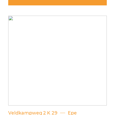
Veldkampweg
2
K 29
Epe