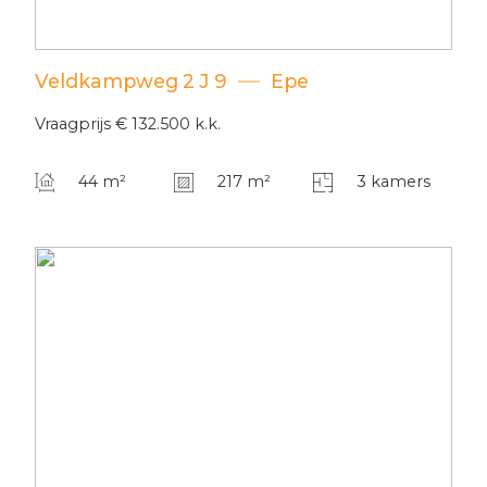
Veldkampweg
2
J 9
Epe
Vraagprijs
€ 132.500
k.k.
44 m²
217 m²
3 kamers