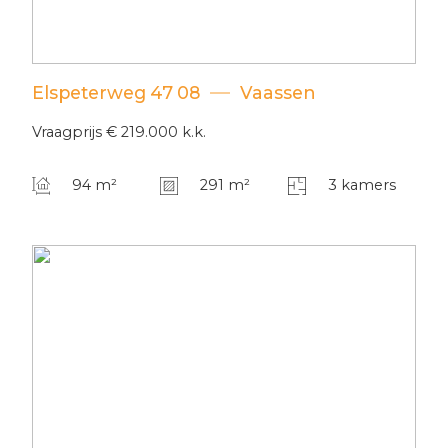
Elspeterweg
47
08
Vaassen
Vraagprijs
€ 219.000
k.k.
94 m²
291 m²
3 kamers