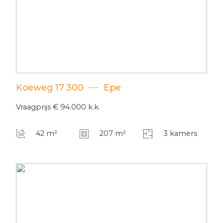
Koeweg
17
300
Epe
Vraagprijs
€ 94.000
k.k.
42 m²
207 m²
3 kamers