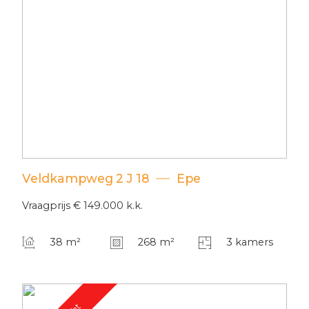
Veldkampweg
2
J 18
Epe
Vraagprijs
€ 149.000
k.k.
38 m²
268 m²
3 kamers