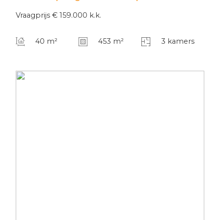
Vraagprijs
€ 159.000
k.k.
40 m²
453 m²
3 kamers