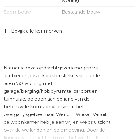
woning
Soort bouw
Bestaande bouw
Bouwjaar
1935
Bekijk alle kenmerken
Specifiek
Gedeeltelijk gestoffeerd
Soort dak
Bitumineuze dakbedekking,
pannen
Ligging
Buiten bebouwde kom,
Namens onze opdrachtgevers mogen wij
landelijk gelegen, vrij uitzicht
aanbieden, deze karakteristieke vrijstaande
jaren ’30 woning met
Oppervlakten en inhoud
garage/berging/hobbyruimte, carport en
tuinhuisje, gelegen aan de rand van de
Wonen
117 m²
bebouwde kom van Vaassen in het
Overige inpandige ruimte
54 m²
overgangsgebied naar Wenum Wiesel. Vanuit
de woonkamer heb je een vrij en weids uitzicht
Gebouwgebonden Buitenruimte
19 m²
over de weilanden en de omgeving. Door de
Externe bergruimte
7 m²
ligging van de achtertuin op het westen kun je