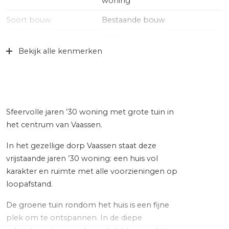
woning
Soort bouw
Bestaande bouw
Bouwjaar
1935
Bekijk alle kenmerken
Specifiek
Gedeeltelijk gestoffeerd
Soort dak
Pannen
Ligging
In centrum
Sfeervolle jaren ’30 woning met grote tuin in
Oppervlakten en inhoud
het centrum van Vaassen.
Wonen
100 m²
In het gezellige dorp Vaassen staat deze
vrijstaande jaren ’30 woning: een huis vol
Overige inpandige ruimte
17 m²
karakter en ruimte met alle voorzieningen op
loopafstand.
Gebouwgebonden Buitenruimte
23 m²
Externe bergruimte
45 m²
De groene tuin rondom het huis is een fijne
plek om te ontspannen. In de diepe
Perceel
431 m²