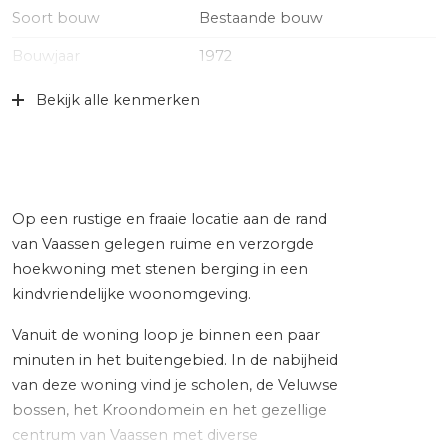
Soort bouw
Bestaande bouw
Bouwjaar
1972
Specifiek
Gedeeltelijk gestoffeerd
Bekijk alle kenmerken
Soort dak
Pannen
Ligging
Aan rustige weg, in bosrijke
omgeving, in woonwijk
Op een rustige en fraaie locatie aan de rand
Oppervlakten en inhoud
van Vaassen gelegen ruime en verzorgde
hoekwoning met stenen berging in een
Wonen
121 m²
kindvriendelijke woonomgeving.
Externe bergruimte
12 m²
Vanuit de woning loop je binnen een paar
minuten in het buitengebied. In de nabijheid
Perceel
172 m²
van deze woning vind je scholen, de Veluwse
Inhoud
428 m³
bossen, het Kroondomein en het gezellige
centrum van Vaassen met diverse