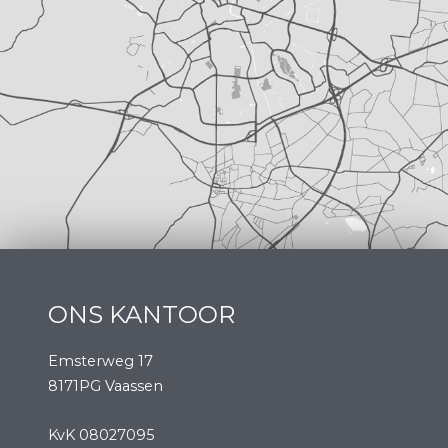
ONS KANTOOR
Emsterweg 17
8171PG Vaassen
KvK 08027095