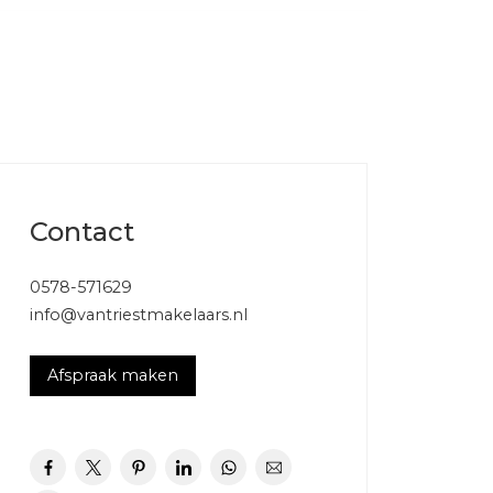
Contact
C
0578-571629
Dakisolatie, grotendeels dubbelglas
info@vantriestmakelaars.nl
Cv ketel
Afspraak maken
Cv ketel
AWB (gas gestookt combiketel uit 2008,
eigendom)