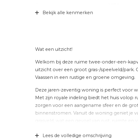
Bouwjaar
1976
Bekijk alle kenmerken
Specifiek
Gedeeltelijk 
Soort dak
Pannen
Ligging
In centrum, vr
Wat een uitzicht!
Indeling
Welkom bij deze ruime twee-onder-een-kapwo
Aantal kamers
5 kamers (4 
uitzicht over een groot gras-/speelveld/park.
Vaassen in een rustige en groene omgeving.
Aantal badkamers
1 badkamer
Deze jaren-zeventig woning is perfect voor w
Badkamervoorzieningen
Douche, ligb
Met zijn royale indeling biedt het huis volop 
wastafel
zorgen voor een aangename sfeer en de grote 
Aantal woonlagen
3
binnenstromen. Vanuit de woning geniet je va
grasveld, wat een gevoel van rust, ruimte en vr
Voorzieningen
Dakraam, glas
ventilatie, tv
Bovendien is de woning ideaal gelegen nabij h
Lees de volledige omschrijving