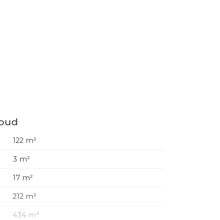
houd
122 m²
3 m²
17 m²
212 m²
434 m³