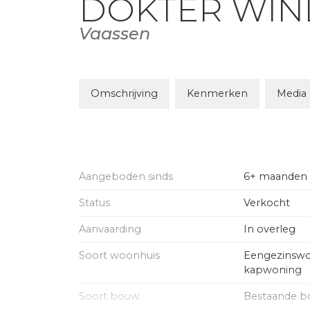
DOKTER WI
Vaassen
Omschrijving
Kenmerken
Media
Aangeboden sinds
6+ maanden
Status
Verkocht
Aanvaarding
In overleg
Soort woonhuis
Eengezinswo
kapwoning
Soort bouw
Bestaande 