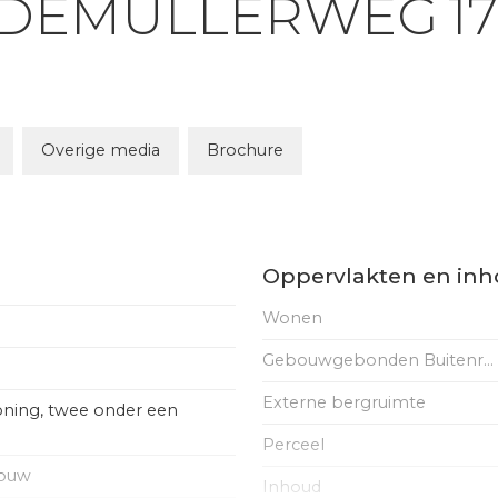
NDEMULLERWEG
17
Overige media
Brochure
Oppervlakten en in
Wonen
Gebouwgebonden Buitenruimte
Externe bergruimte
ning, twee onder een
Perceel
bouw
Inhoud