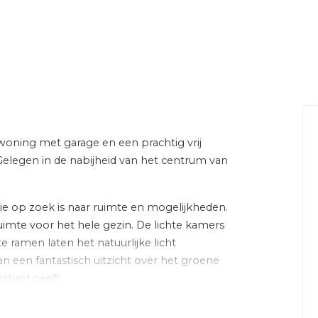
gestoffeerd
ij uitzicht
Energie
ning met garage en een prachtig vrij
slaapkamers)
Energielabel
 Gelegen in de nabijheid van het centrum van
Isolatie
ie op zoek is naar ruimte en mogelijkheden.
ad, wasmachineaansluiting,
Verwarming
ruimte voor het hele gezin. De lichte kamers
ramen laten het natuurlijke licht
Warm water
n een fantastisch uitzicht over het groene
Cv-ketel
ijheid geeft.
vezel kabel, natuurlijke
 kabel
et centrum van Vaassen. Hier vind je