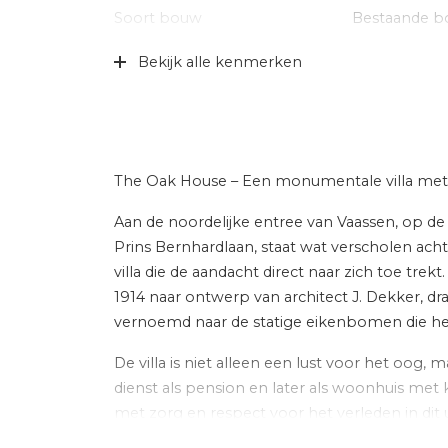
Soort bouw
Bestaande 
Bouwjaar
1914
Bekijk alle kenmerken
Specifiek
Dubbele bewo
gestoffeerd
Soort dak
Bitumineuze
The Oak House – Een monumentale villa met
Ligging
Aan bosrand, 
bosrijke om
Aan de noordelijke entree van Vaassen, op d
Prins Bernhardlaan, staat wat verscholen ac
Indeling
villa die de aandacht direct naar zich toe t
1914 naar ontwerp van architect J. Dekker, d
Aantal kamers
10 kamers (6
vernoemd naar de statige eikenbomen die h
Aantal badkamers
2 badkamers
De villa is niet alleen een lust voor het oog, m
Badkamervoorzieningen
Douche, inlo
dienst als pension en later als woonhuis me
vloerverwar
met zorg en respect voor het verleden in dit 
en monumentale uitstraling bewaard zijn geb
Aantal woonlagen
4