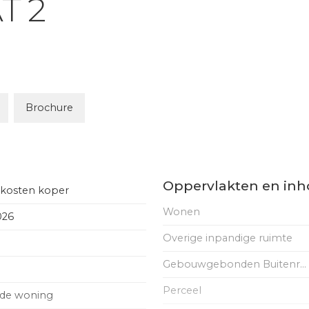
T
2
Brochure
Oppervlakten en in
- kosten koper
Wonen
026
Overige inpandige ruimte
Gebouwgebonden Buitenruimte
Perceel
aande woning