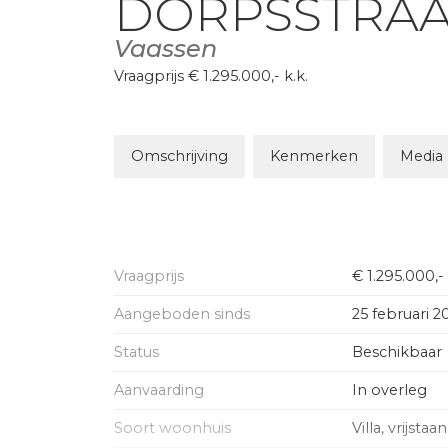
DORPSSTRAA
Vaassen
Vraagprijs
€ 1.295.000,-
k.k.
Omschrijving
Kenmerken
Media
Vraagprijs
€ 1.295.000,
Aangeboden sinds
25 februari 2
Status
Beschikbaar
Aanvaarding
In overleg
Soort woonhuis
Villa, vrijst