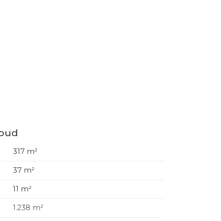
houd
317 m²
37 m²
11 m²
1.238 m²