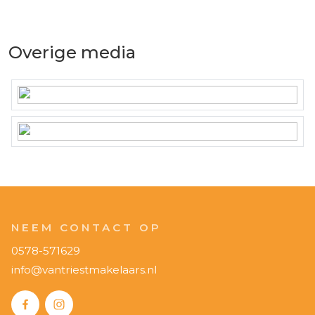
Overige media
NEEM CONTACT OP
0578-571629
info@vantriestmakelaars.nl