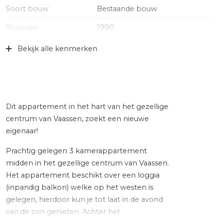
Soort bouw
Bestaande bouw
Bouwjaar
1990
Specifiek
Gedeeltelijk gestoffeerd
Bekijk alle kenmerken
Soort dak
Bitumineuze dakbedekking,
pannen
Ligging
In centrum
Dit appartement in het hart van het gezellige
Oppervlakten en inhoud
centrum van Vaassen, zoekt een nieuwe
eigenaar!
Wonen
96 m²
Prachtig gelegen 3 kamerappartement
Gebouwgebonden Buitenruimte
7 m²
midden in het gezellige centrum van Vaassen.
Het appartement beschikt over een loggia
Externe bergruimte
4 m²
(inpandig balkon) welke op het westen is
Inhoud
339 m³
gelegen, hierdoor kun je tot laat in de avond
van de zon genieten. Achter het