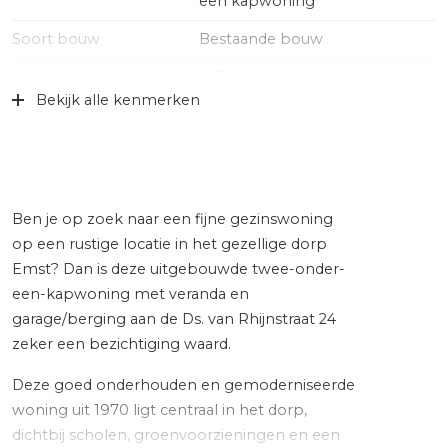
een kapwoning
Soort bouw
Bestaande bouw
Bouwjaar
1970
Bekijk alle kenmerken
Specifiek
Gedeeltelijk gestoffeerd
Soort dak
Pannen
Ligging
Aan rustige weg, in centrum
Ben je op zoek naar een fijne gezinswoning
Oppervlakten en inhoud
op een rustige locatie in het gezellige dorp
Emst? Dan is deze uitgebouwde twee-onder-
Wonen
107 m²
een-kapwoning met veranda en
garage/berging aan de Ds. van Rhijnstraat 24
Gebouwgebonden Buitenruimte
1 m²
zeker een bezichtiging waard.
Externe bergruimte
20 m²
Deze goed onderhouden en gemoderniseerde
Perceel
202 m²
woning uit 1970 ligt centraal in het dorp,
dichtbij scholen, groenvoorzieningen en een
Inhoud
377 m³