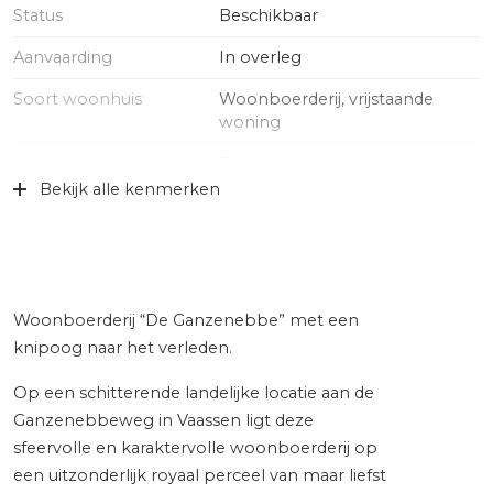
Status
Beschikbaar
Aanvaarding
In overleg
Soort woonhuis
Woonboerderij, vrijstaande
woning
Soort bouw
Bestaande bouw
Bekijk alle kenmerken
Bouwjaar
1897
Specifiek
Gedeeltelijk gestoffeerd
Soort dak
Riet
Woonboerderij “De Ganzenebbe” met een
Ligging
Beschutte ligging, buiten
knipoog naar het verleden.
bebouwde kom, landelijk
gelegen, vrij uitzicht
Op een schitterende landelijke locatie aan de
Ganzenebbeweg in Vaassen ligt deze
Oppervlakten en inhoud
sfeervolle en karaktervolle woonboerderij op
een uitzonderlijk royaal perceel van maar liefst
Wonen
414 m²