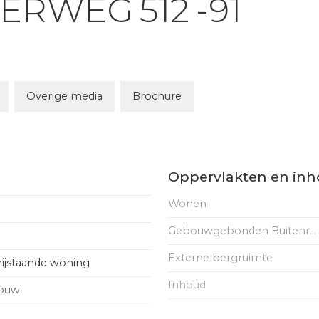
PERWEG
512
-91
Overige media
Brochure
Oppervlakten en in
Wonen
Gebouwgebonden Buitenruimte
Externe bergruimte
rijstaande woning
Inhoud
bouw