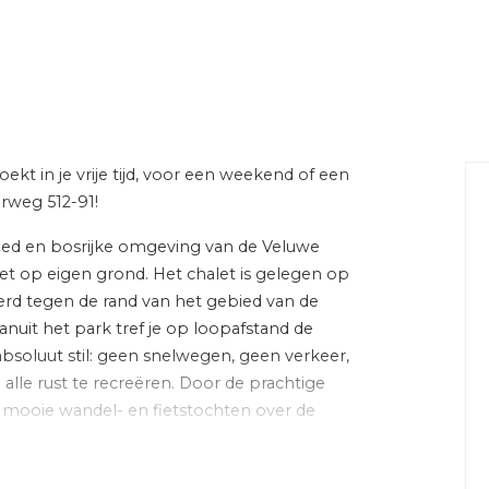
, gestoffeerd
 dakbedekking
aan park, aan rustige weg,
wde kom, in bosrijke
oekt in je vrije tijd, voor een weekend of een
rweg 512-91!
Energie
bied en bosrijke omgeving van de Veluwe
slaapkamers)
Isolatie
et op eigen grond. Het chalet is gelegen op
erd tegen de rand van het gebied van de
uit het park tref je op loopafstand de
Verwarming
t, wastafel
absoluut stil: geen snelwegen, geen verkeer,
Warm water
lle rust te recreëren. Door de prachtige
r mooie wandel- en fietstochten over de
entilatie, rookkanaal
180 m².