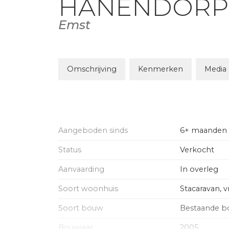
HANENDOR
Emst
Omschrijving
Kenmerken
Media
Aangeboden sinds
6+ maanden
Status
Verkocht
Aanvaarding
In overleg
Soort woonhuis
Stacaravan, v
Soort bouw
Bestaande 
Bouwjaar
2005