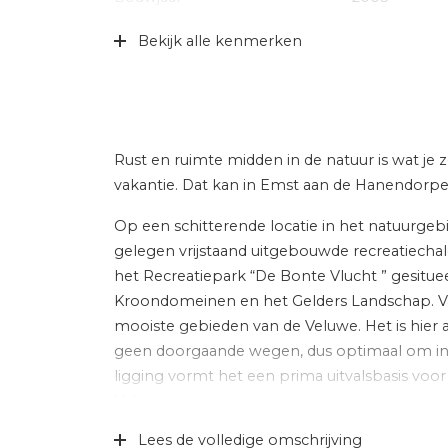
Specifiek
Gemeubileerd
Bekijk alle kenmerken
Soort dak
Bitumineuze
Ligging
Aan bosrand, 
buiten bebou
omgeving
Rust en ruimte midden in de natuur is wat je z
vakantie. Dat kan in Emst aan de Hanendorpe
Indeling
Op een schitterende locatie in het natuurge
Aantal kamers
4 kamers (3 
gelegen vrijstaand uitgebouwde recreatiechal
het Recreatiepark “De Bonte Vlucht ” gesitue
Aantal badkamers
1 badkamer
Kroondomeinen en het Gelders Landschap. Van
Badkamervoorzieningen
Douche, toile
mooiste gebieden van de Veluwe. Het is hier 
geen doorgaande wegen, dus optimaal om in a
Aantal woonlagen
1
ligging vormt het een prima uitvalsbasis voo
Voorzieningen
Natuurlijke v
Veluwe.
Lees de volledige omschrijving
De totale perceeloppervlakte bedraagt circa 