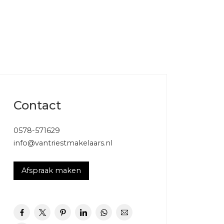
Contact
Dakisolatie, dubbel glas, muurisolatie,
0578-571629
vloerisolatie
info@vantriestmakelaars.nl
Gaskachels
Afspraak maken
Geiser eigendom