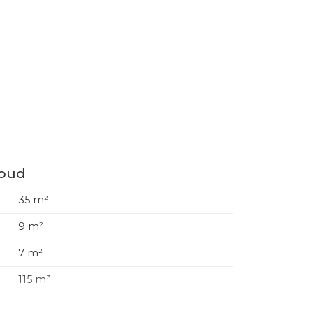
houd
35 m²
9 m²
7 m²
115 m³