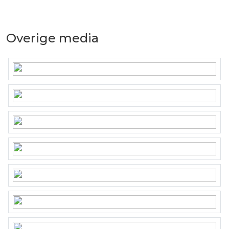
Verwarming : CV, Atag Blauwe Engel
Isolatie : grotendeels dubbel glas
Energielabel : F
Overige media
Bijgebouwen:
Atelier uitgevoerd in hout en voorzien van
verwarming, woonoppervlakte ca. 25 m².
Schuur/berging/voormalige deelruimte met
een grote zolderruimte, uitgevoerd in steen,
gedekt met riet, (eventueel aan te passen aan
woongebruik), gebruiksoppervlakte ca. 77 m².
Garage/berging/werkplaats uitgevoerd in hout,
gedekt met riet, gebruiksoppervlakte ca. 38
m².
Kortom, deze karakteristieke vrijstaande
woning gelegen tegen de Kroondomeinen
biedt u de ideale combinatie van een
natuurlijke woonomgeving, veel privacy en de