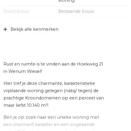
woning
Soort bouw
Bestaande bouw
Bouwjaar
1909
Bekijk alle kenmerken
Specifiek
Gestoffeerd
Soort dak
Pannen
Ligging
Aan bosrand, aan rustige weg,
buiten bebouwde kom, in
Rust en ruimte is te vinden aan de Hoekweg 21
bosrijke omgeving, landelijk
in Wenum Wiesel!
gelegen
Hier tref je deze charmante, karakteristieke
Oppervlakten en inhoud
vrijstaande woning gelegen (nabij/ tegen) de
prachtige Kroondomeinen op een perceel van
Wonen
102 m²
maar liefst 10.140 m²!
Overige inpandige ruimte
6 m²
Ben je op zoek naar een unieke woning met
Externe bergruimte
140 m²
een charmant karakter en een ongekende