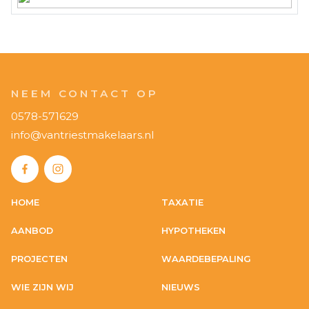
nabijheid van alle stedelijke voorzieningen. Mis
deze unieke kans niet en neem contact met
ons op voor een bezichtiging.
NEEM CONTACT OP
0578-571629
info@vantriestmakelaars.nl
HOME
TAXATIE
AANBOD
HYPOTHEKEN
PROJECTEN
WAARDEBEPALING
WIE ZIJN WIJ
NIEUWS