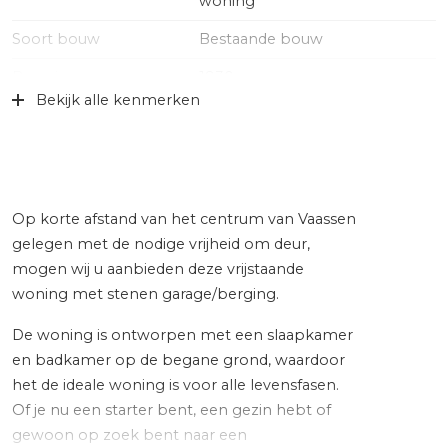
woning
Soort bouw
Bestaande bouw
Bouwjaar
1930
Bekijk alle kenmerken
Specifiek
Gedeeltelijk gestoffeerd,
toegankelijk voor minder
validen, toegankelijk voor
ouderen
Soort dak
Pannen
Op korte afstand van het centrum van Vaassen
gelegen met de nodige vrijheid om deur,
Oppervlakten en inhoud
mogen wij u aanbieden deze vrijstaande
woning met stenen garage/berging.
Wonen
97 m²
De woning is ontworpen met een slaapkamer
Overige inpandige ruimte
5 m²
en badkamer op de begane grond, waardoor
het de ideale woning is voor alle levensfasen.
Externe bergruimte
24 m²
Of je nu een starter bent, een gezin hebt of
Perceel
540 m²
gewoon op zoek bent naar een