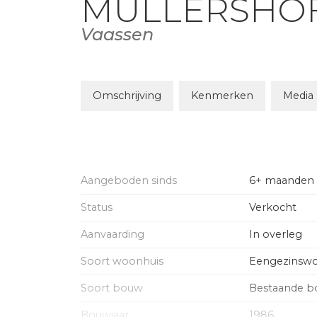
MULLERSHO
Vaassen
Omschrijving
Kenmerken
Media
Aangeboden sinds
6+ maanden
Status
Verkocht
Aanvaarding
In overleg
Soort woonhuis
Eengezinswo
Soort bouw
Bestaande 
Bouwjaar
1986