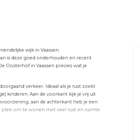
gestoffeerd
weg, in woonwijk
iendelijke wijk in Vaassen.
Energie
Dan is deze goed onderhouden en recent
slaapkamers)
Energielabel
e Oosterhof in Vaassen precies wat je
Isolatie
doorgaand verkeer. Ideaal als je rust zoekt
fel, inloopdouche, toilet,
) kinderen. Aan de voorkant kijk je vrij uit
ming
Verwarming
nvoorziening, aan de achterkant heb je een
Warm water
ke plek om te wonen met veel rust en ruimte
svezel kabel, mechanische
Cv-ketel
uurlijke ventilatie, rolluiken,
dig hebt: basisscholen, sportverenigingen,
 kabel
aassen met winkels en horeca liggen