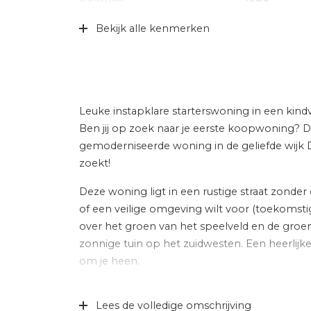
Specifiek
Gedeeltelijk 
Bekijk alle kenmerken
Soort dak
Pannen
Ligging
Aan rustige 
Leuke instapklare starterswoning in een kindvr
Indeling
Ben jij op zoek naar je eerste koopwoning? 
Aantal kamers
5 kamers (4 
gemoderniseerde woning in de geliefde wijk D
zoekt!
Aantal badkamers
1 badkamer
Deze woning ligt in een rustige straat zonder 
Badkamervoorzieningen
Dubbele wasta
of een veilige omgeving wilt voor (toekomstige
vloerverwar
over het groen van het speelveld en de groe
Aantal woonlagen
3
zonnige tuin op het zuidwesten. Een heerlij
om je heen.
Voorzieningen
Dakraam, gla
ventilatie, nat
In de directe omgeving vind je alles wat je no
schuifpui, tv
Lees de volledige omschrijving
speelveldjes en het gezellige centrum van V