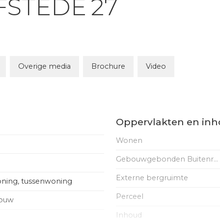
FSTEDE
27
Overige media
Brochure
Video
Oppervlakten en in
Wonen
Gebouwgebonden Buitenruimte
Externe bergruimte
ning, tussenwoning
Perceel
bouw
Inhoud