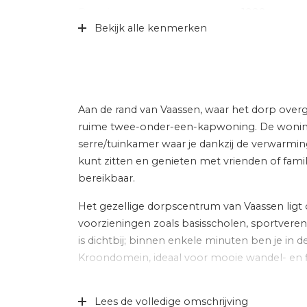
Bouwjaar
1998
Bekijk alle kenmerken
Specifiek
Gedeeltelijk 
Soort dak
Pannen
Ligging
Aan rustige 
Aan de rand van Vaassen, waar het dorp overga
Indeling
ruime twee-onder-een-kapwoning. De wonin
serre/tuinkamer waar je dankzij de verwarming
Aantal kamers
5 kamers (3 
kunt zitten en genieten met vrienden of famil
bereikbaar.
Aantal badkamers
1 badkamer
Het gezellige dorpscentrum van Vaassen ligt o
Badkamervoorzieningen
Douche, toil
voorzieningen zoals basisscholen, sportvere
Aantal woonlagen
3
is dichtbij; binnen enkele minuten ben je in 
Kroondomein, ideaal voor mooie wandel- en f
Voorzieningen
Buitenzonwer
kabel, mechan
De woning, gebouwd in 1998, is goed onderhou
ventilatie, r
Lees de volledige omschrijving
muurisolatie, dakisolatie, dubbel glas, een zui