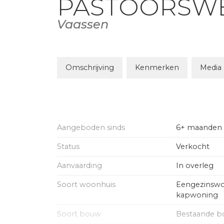
PASTOORSW
Vaassen
Omschrijving
Kenmerken
Media
Aangeboden sinds
6+ maanden
Status
Verkocht
Aanvaarding
In overleg
Soort woonhuis
Eengezinswo
kapwoning
Soort bouw
Bestaande 