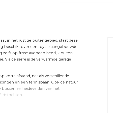
Inhoud
gestoffeerd
weg
at in het rustige buitengebied, staat deze
Energie
g beschikt over een royale aangebouwde
 zelfs op frisse avonden heerlijk buiten
slaapkamers)
Energielabel
ie. Via de serre is de verwarmde garage
Isolatie
p korte afstand, net als verschillende
et, wastafelmeubel
nigingen en een tennisbaan. Ook de natuur
Verwarming
de bossen en heidevelden van het
Warm water
ietstochten.
ing, dakraam, glasvezel
ische ventilatie, natuurlijke
Cv-ketel
den en energiezuinig. Met vloerisolatie,
olluiken, zonnepanelen
nige Intergas cv-ketel en maar liefst 17