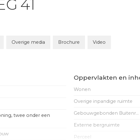
EG
41
Overige media
Brochure
Video
Oppervlakten en in
Wonen
Overige inpandige ruimte
Gebouwgebonden Buitenruimte
ning, twee onder een
Externe bergruimte
bouw
Perceel