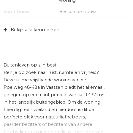
woning
Soort bouw
Bestaande bouw
Bouwjaar
2000
Bekijk alle kenmerken
Specifiek
Dubbele bewoning aanwezig,
dubbele bewoning mogelijk,
gedeeltelijk gestoffeerd
Soort dak
Bitumineuze dakbedekking,
pannen
Buitenleven op zijn best
Ben je op zoek naar rust, ruimte en vrijheid?
Ligging
Aan rustige weg, buiten
Deze ruime vrijstaande woning aan de
bebouwde kom, landelijk
Poelweg 48-48a in Vaassen biedt het allemaal,
gelegen, open ligging, vrij
uitzicht
gelegen op een riant perceel van ca. 9.432 m²
in het landelijk buitengebied. Om de woning
heen ligt een weiland en hierdoor is dit de
Oppervlakten en inhoud
perfecte plek voor natuurliefhebbers,
Wonen
214 m²
paardenbezitters of bezitters van andere
hobbydieren en iedereen die wil genieten van