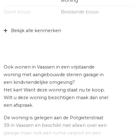
woning
Soort bouw
Bestaande bouw
Bouwjaar
1930
Bekijk alle kenmerken
Soort dak
Pannen
Ligging
In woonwijk
Oppervlakten en inhoud
Ook wonen in Vaassen in een vrijstaande
woning met aangebouwde stenen garage in
Wonen
79 m²
een kindvriendelijke omgeving?
Overige inpandige ruimte
31 m²
Het kan! Want deze woning staat nu te koop.
Wilt u deze woning bezichtigen maak dan snel
Gebouwgebonden Buitenruimte
41 m²
een afspraak.
Perceel
335 m²
De woning is gelegen aan de Potgieterstraat
Inhoud
424 m³
39 in Vaassen en beschikt niet alleen over een
garage maar ook een ruime carport en een