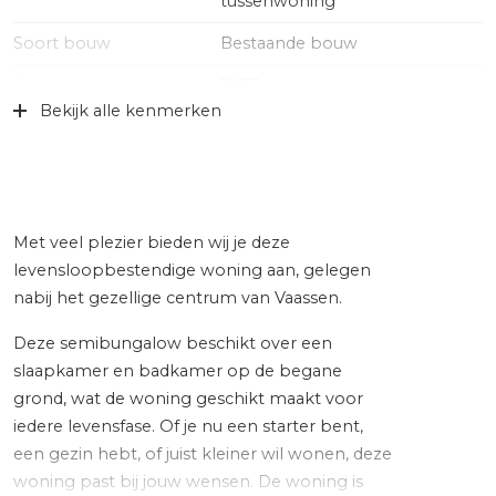
tussenwoning
Soort bouw
Bestaande bouw
Bouwjaar
1997
Bekijk alle kenmerken
Specifiek
Gedeeltelijk gestoffeerd,
toegankelijk voor minder
validen, toegankelijk voor
ouderen
Soort dak
Pannen
Met veel plezier bieden wij je deze
levensloopbestendige woning aan, gelegen
Ligging
Aan rustige weg, in centrum
nabij het gezellige centrum van Vaassen.
Oppervlakten en inhoud
Deze semibungalow beschikt over een
slaapkamer en badkamer op de begane
Wonen
88 m²
grond, wat de woning geschikt maakt voor
iedere levensfase. Of je nu een starter bent,
Externe bergruimte
7 m²
een gezin hebt, of juist kleiner wil wonen, deze
Perceel
133 m²
woning past bij jouw wensen. De woning is