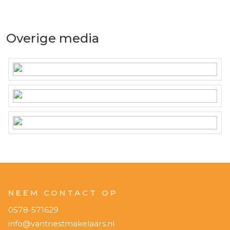
Overige media
NEEM CONTACT OP
0578-571629
info@vantriestmakelaars.nl