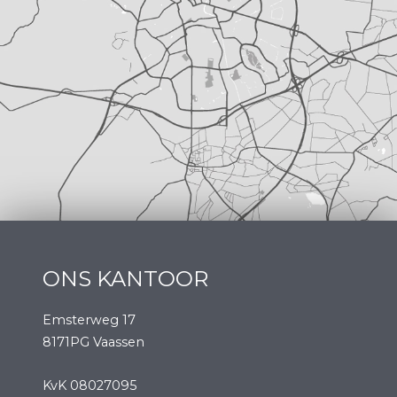
ONS KANTOOR
Emsterweg 17
8171PG Vaassen
KvK 08027095