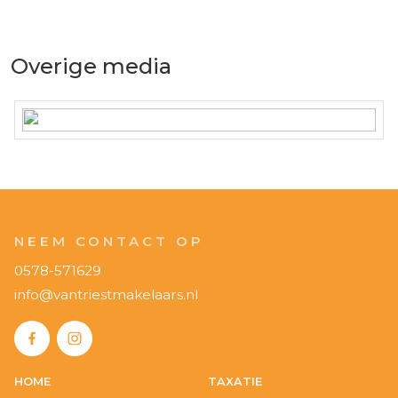
Overige media
NEEM CONTACT OP
0578-571629
info@vantriestmakelaars.nl
HOME
TAXATIE