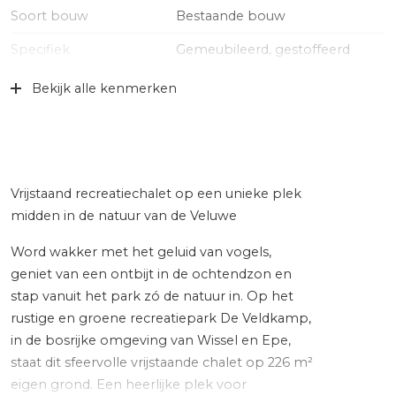
Soort bouw
Bestaande bouw
Specifiek
Gemeubileerd, gestoffeerd
Soort dak
Bitumineuze dakbedekking
Bekijk alle kenmerken
Ligging
Aan bosrand, aan park, aan
rustige weg, buiten bebouwde
kom, in bosrijke omgeving
Vrijstaand recreatiechalet op een unieke plek
Oppervlakten en inhoud
midden in de natuur van de Veluwe
Wonen
39 m²
Word wakker met het geluid van vogels,
Perceel
226 m²
geniet van een ontbijt in de ochtendzon en
stap vanuit het park zó de natuur in. Op het
Inhoud
127 m³
rustige en groene recreatiepark De Veldkamp,
in de bosrijke omgeving van Wissel en Epe,
Indeling
staat dit sfeervolle vrijstaande chalet op 226 m²
eigen grond. Een heerlijke plek voor
Aantal kamers
3 kamers (2 slaapkamers)