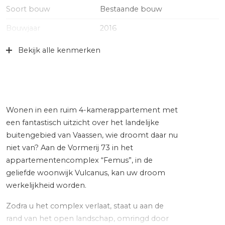
Soort bouw
Bestaande bouw
Bouwjaar
2016
Specifiek
Gedeeltelijk gestoffeerd,
Bekijk alle kenmerken
toegankelijk voor minder
validen, toegankelijk voor
ouderen
Ligging
Aan rustige weg, in woonwijk,
vrij uitzicht
Wonen in een ruim 4-kamerappartement met
een fantastisch uitzicht over het landelijke
Oppervlakten en inhoud
buitengebied van Vaassen, wie droomt daar nu
niet van? Aan de Vormerij 73 in het
Wonen
101 m²
appartementencomplex “Femus”, in de
geliefde woonwijk Vulcanus, kan uw droom
Gebouwgebonden Buitenruimte
8 m²
werkelijkheid worden.
Externe bergruimte
4 m²
Zodra u het complex verlaat, staat u aan de
Inhoud
332 m³
rand van het open landschap, omringd door