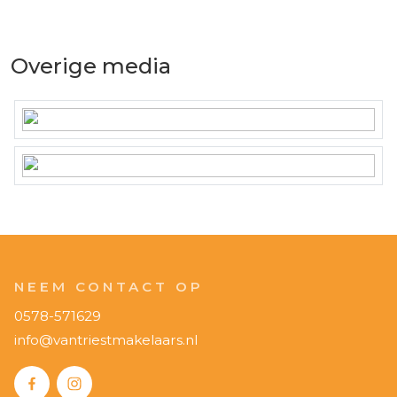
Overige media
NEEM CONTACT OP
0578-571629
info@vantriestmakelaars.nl